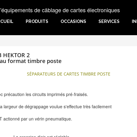
uipements de câblage de cartes électroniques
CUEIL
PRODUITS
OCCASIONS
SERVICES
I
AB HEKTOR 2
 au format timbre poste
SÉPARATEURS DE CARTES TIMBRE POSTE
précaution les circuits imprimés pré-fraisés.
a largeur de dégrappage voulue s'effectue très facilement
T actionné par un vérin pneumatique.