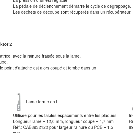
La pression d'air est réglable.
La pédale de déclenchement démarre le cycle de dégrappage.
Les déchets de découpe sont récupérés dans un récupérateur.
ktor 2
trice, avec la rainure fraisée sous la lame.
oupe.
 point d'attache est alors coupé et tombe dans un
Lame forme en L
Utilisée pour les faibles espacements entre les plaques.
In
Longueur lame = 12,0 mm, longueur coupe = 4,7 mm
R
Réf.: CAB8932122 pour largeur rainure du PCB = 1,5
89