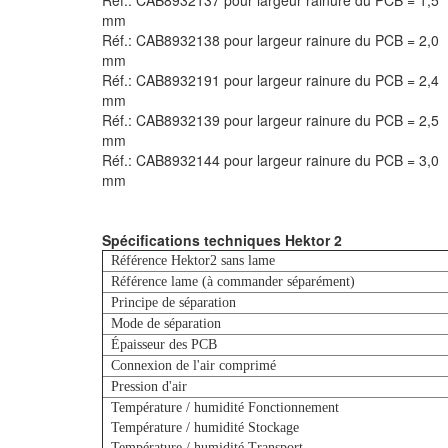
Réf.: CAB8932137 pour largeur rainure du PCB = 1,5
mm
Réf.: CAB8932138 pour largeur rainure du PCB = 2,0
mm
Réf.: CAB8932191 pour largeur rainure du PCB = 2,4
mm
Réf.: CAB8932139 pour largeur rainure du PCB = 2,5
mm
Réf.: CAB8932144 pour largeur rainure du PCB = 3,0
mm
Spécifications techniques Hektor 2
Référence Hektor2 sans lame
Référence lame (à commander séparément)
Principe de séparation
Mode de séparation
Épaisseur des PCB
Connexion de l'air comprimé
Pression d'air
Température / humidité Fonctionnement
Température / humidité Stockage
Température / humidité Transport