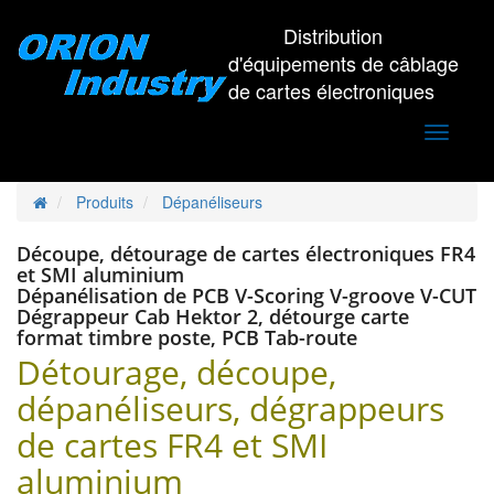
Distribution
d'équipements de câblage
de cartes électroniques
Toggle
navigati
Produits
Dépanéliseurs
Découpe, détourage de cartes électroniques FR4
et SMI aluminium
Dépanélisation de PCB V-Scoring V-groove V-CUT
Dégrappeur Cab Hektor 2, détourge carte
format timbre poste, PCB Tab-route
Détourage, découpe,
dépanéliseurs, dégrappeurs
de cartes FR4 et SMI
aluminium