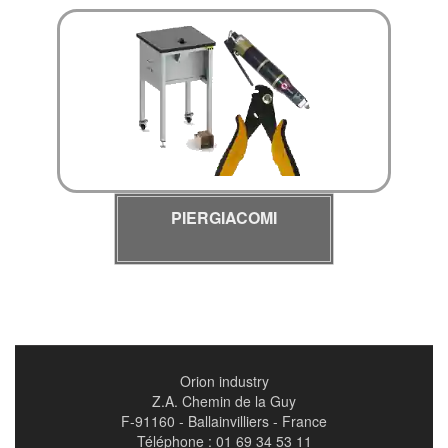
PIERGIACOMI
Orion industry
Z.A. Chemin de la Guy
F-91160 - Ballainvilliers - France
Téléphone : 01 69 34 53 11