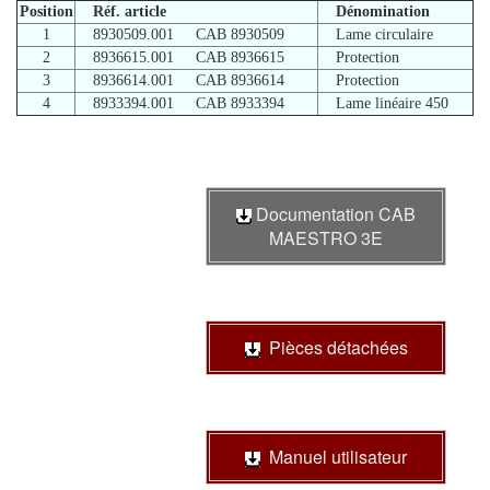
Position
Réf. article
Dénomination
1
8930509.001 CAB 8930509
Lame circulaire
2
8936615.001 CAB 8936615
Protection
3
8936614.001 CAB 8936614
Protection
4
8933394.001 CAB 8933394
Lame linéaire 450
Documentation CAB
MAESTRO 3E
Pièces détachées
Manuel utilisateur