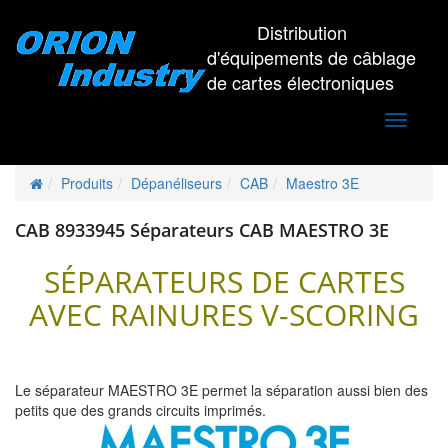
Distribution
d'équipements de câblage
de cartes électroniques
Toggle
navigati
Produits
Dépanéliseurs
CAB
Maestro 3E
CAB 8933945 Séparateurs CAB MAESTRO 3E
SÉPARATEURS DE CARTES
AVEC RAINURES V-SCORING
Le séparateur MAESTRO 3E permet la séparation aussi bien des
petits que des grands circuits imprimés.