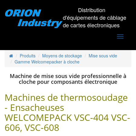
Distribution
d'équipements de câblage
de cartes électroniques
Toggle
navigati
Produits
Moyens de stockage
Mise sous vide
Gamme Welcomepacker à cloche
Machine de mise sous vide professionnelle à
cloche pour composants électronique
Machines de thermosoudage
- Ensacheuses
WELCOMEPACK VSC-404 VSC-
606, VSC-608