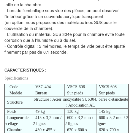
taille de la chambre.
- Lors de l'emballage sous vide des pièces, on peut observer
l'intérieur grâce à un couvercle acrylique transparent.
(en option, nous proposons des matériaux inox SUS pour le
couvercle de la chambre).
- L'utilisation du matériau SUS 304e pour la chambre évite toute
corrosion due à l'humidité ou à du sel.
- Contrôle digital ; 5 mémoires, le temps de vide peut être ajusté
finement par pas de 0,1 seconde.
CARACTÉRISTIQUES
:
Spécifications
Code
VSC 404
VSCS 606
VSCS 608
Modèle
Bureau
Sur pieds
Sur pieds
Structure : Acier inoxydable SUS304, barre d'étanchéité
Structure
: Anodisation AL
Poids
49 kg
130 kg
145 kg
Longueur de
415 x 3,2 mm /
600 x 3,2 mm /
600 x 3,2 mm / 2
scellage
2 lignes
2 lignes
lignes
Chambre
430 x 455 x
620 x 600 x
620 x 700 x