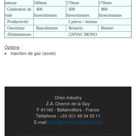
interne
160mm
170mm
170mm
Générateur de
400
600
800
vide
litres/minutes
litres/minutes
litres/minutes
Productivité
3 pièces / minute
Ouverture
Basculement
Ressorts
Ressort
Alimentations
220VAC MONO
Options
:
Injection de gaz (azote)
Orion industry
Z.A. Chemin de la Guy
F-91160 - Ballainvilliers - France
Téléphone : +33 (0)1 69 34 53 11
adv@orion-industry.com
E-mail :
Dernière modification de ce document : 07/08/2026