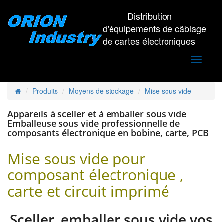
Distribution
d'équipements de câblage
de cartes électroniques
Toggle
navigati
Produits
Moyens de stockage
Mise sous vide
Appareils à sceller et à emballer sous vide
Emballeuse sous vide professionnelle de
composants électronique en bobine, carte, PCB
Mise sous vide pour
composant électronique ,
carte et circuit imprimé
Sceller, emballer sous vide vos