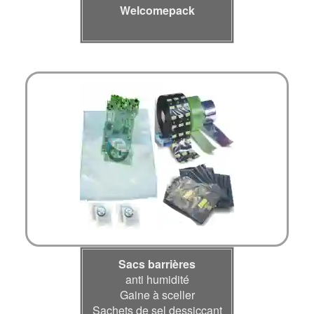
Welcomepack
Sacs barrières
anti humidité
Gaine à sceller
Sachets de sel dessiccant