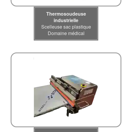
Thermosoudeuse
industrielle
Scelleuse sac plastique
Domaine médical