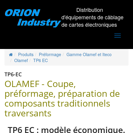
Distribution
d'équipements de câblage
de cartes électroniques
Toggle
navigati
Produits
Préformage
Gamme Olamef et Iteco
Olamef
TP6 EC
TP6-EC
OLAMEF - Coupe,
préformage, préparation de
composants traditionnels
traversants
TP6 EC : modèle économique.