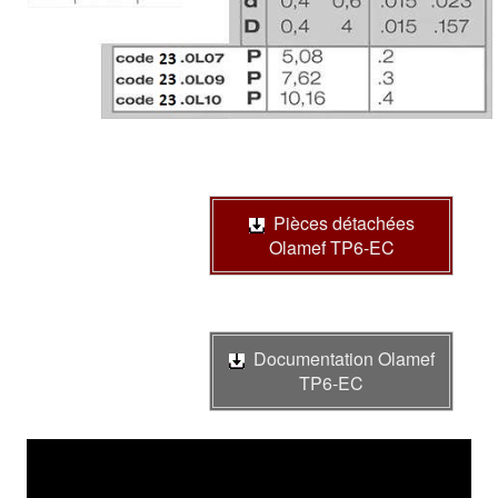
Pièces détachées
Olamef TP6-EC
Documentation Olamef
TP6-EC