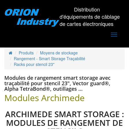
Distribution
d'équipements de câblage
de cartes électroniques
Toggle
navigati
Produits
Moyens de stockage
Rangement - Smart Storage Traçabilité
Racks pour stencil 23"
Modules de rangement smart storage avec
traçabilité pour stencil 23", Vector guard®,
Alpha TetraBond®, outillages ...
Modules Archimede
ARCHIMEDE SMART STORAGE :
MODULES DE RANGEMENT DE