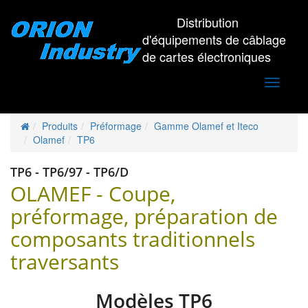
Distribution
d'équipements de câblage
de cartes électroniques
Toggle
navigati
Produits
Préformage
Gamme Olamef et Iteco
Olamef
TP6
TP6 - TP6/97 - TP6/D
OLAMEF - Coupe,
préformage, préparation de
composants traditionnels
traversants
Modèles TP6