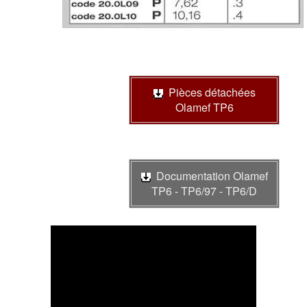
Pièces détachées
Olamef TP6
Documentation Olamef
TP6 - TP6/97 - TP6/D