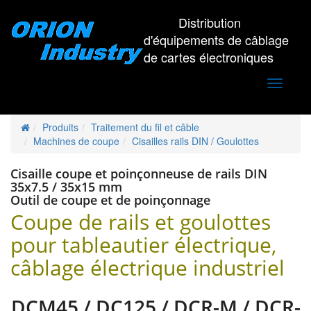
Distribution
d'équipements de câblage
de cartes électroniques
Toggle
navigati
Produits
Traitement du fil et câble
Machines de coupe
Cisailles rails DIN / Goulottes
Cisaille coupe et poinçonneuse de rails DIN
35x7.5 / 35x15 mm
Outil de coupe et de poinçonnage
Coupe de rails et goulottes
pour tableautier électrique,
câblage électrique industriel
DCM45 / DC125 / DCR-M / DCR-