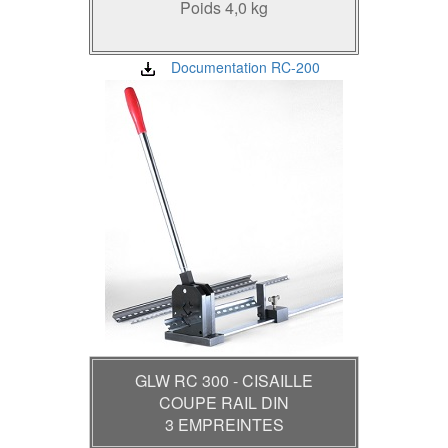
Poids 4,0 kg
Documentation RC-200
GLW RC 300 - CISAILLE
COUPE RAIL DIN
3 EMPREINTES