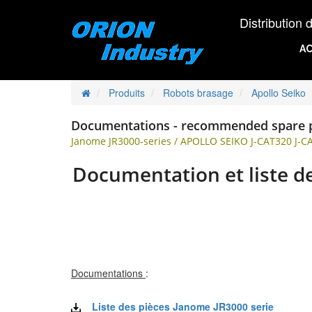
Distribution d'éq
AC
Produits
Robots brasage
Apollo Seiko
Documentations - recommended spare p
Janome JR3000-series / APOLLO SEIKO J-CAT320 J-
Documentation et liste d
Documentations
:
Liste des pièces Janome JR3000 serie