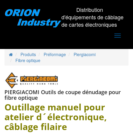
Distribution
d'équipements de câblage
de cartes électroniques
Toggle
navigati
Produits
Préformage
Piergiacomi
Fibre optique
PIERGIACOMI Outils de coupe dénudage pour
fibre optique
Outillage manuel pour
atelier d´électronique,
câblage filaire