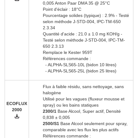
0,005 Anton Paar DMA 35 @ 25°C
Point d'éclair : 18°C
Pourcentage solides (typique) : 2.9% - Testé
selon méthode J-STD-004, IPC-TM-650
2.3.34
Quantité d'acide : 21.0 ± 1.0 mg KOH/g -
Testé selon méthode J-STD-004, IPC-TM-
650 2.3.13
Remplace le Kester 959T
Références commande :
- ALPHA-SLS65-10L (bidon 10 litres)
- ALPHA-SLS65-25L (bidon 25 litres)
Flux à faible résidu, sans nettoyage, sans
halogène
Utilisé pour les vagues (fluxeur mousse et
ECOFLUX
spray) ou les bains statiques
2000
2300/1
Base Alcool, Super actif, Densité
0,838 ± 0,005
2500/S1
Base Alcool seulement pour spray,
comparable avec les flux les plus actifs
Références commande :