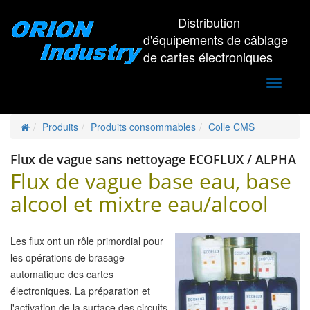
Distribution
d'équipements de câblage
de cartes électroniques
Toggle
navigati
Produits
Produits consommables
Colle CMS
Flux de vague sans nettoyage ECOFLUX / ALPHA
Flux de vague base eau, base
alcool et mixtre eau/alcool
Les flux ont un rôle primordial pour
les opérations de brasage
automatique des cartes
électroniques. La préparation et
l'activation de la surface des circuits