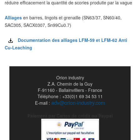
réduire efficacement la quantité de scories produite par la vague
Alliages
en barres, lingots et grenaille (SN63/37, SN60/40,
SAC305, SACX0307, Sn99Cu0.7)
Documentation des alliages LFM-59 et LFM-62 Anti
Cu-Leaching
Orion industry
Z.A. Chemin de la Guy
F-91160 - Ballainvilliers - France
Téléphone : +33(0)1 69 34 53 11
adv@orion-industry.com
E-mail :
Paiement par Cartes de crédit ou Paypal