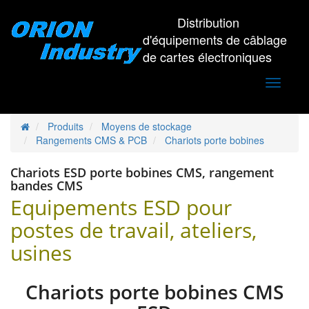
Distribution
d'équipements de câblage
de cartes électroniques
Toggle
navigati
Produits
Moyens de stockage
Rangements CMS & PCB
Chariots porte bobines
Chariots ESD porte bobines CMS, rangement
bandes CMS
Equipements ESD pour
postes de travail, ateliers,
usines
Chariots porte bobines CMS