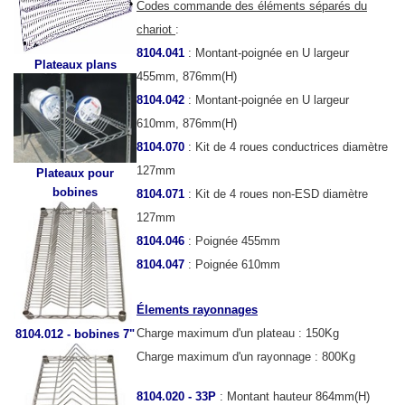
Codes commande des éléments séparés du
chariot
:
8104.041
: Montant-poignée en U largeur
Plateaux plans
455mm, 876mm(H)
8104.042
: Montant-poignée en U largeur
610mm, 876mm(H)
8104.070
: Kit de 4 roues conductrices diamètre
127mm
Plateaux pour
bobines
8104.071
: Kit de 4 roues non-ESD diamètre
127mm
8104.046
: Poignée 455mm
8104.047
: Poignée 610mm
Élements rayonnages
Charge maximum d'un plateau : 150Kg
8104.012 - bobines 7"
Charge maximum d'un rayonnage : 800Kg
8104.020 - 33P
: Montant hauteur 864mm(H)