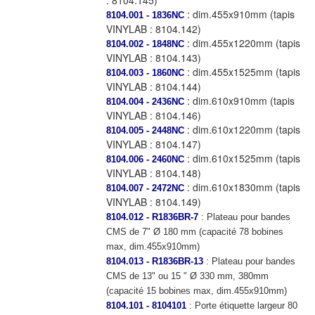
: 8104.145)
: dim.455x910mm (tapis
8104.001 - 1836NC
VINYLAB : 8104.142)
: dim.455x1220mm (tapis
8104.002 - 1848NC
VINYLAB : 8104.143)
: dim.455x1525mm (tapis
8104.003 - 1860NC
VINYLAB : 8104.144)
: dim.610x910mm (tapis
8104.004 - 2436NC
VINYLAB : 8104.146)
: dim.610x1220mm (tapis
8104.005 - 2448NC
VINYLAB : 8104.147)
: dim.610x1525mm (tapis
8104.006 - 2460NC
VINYLAB : 8104.148)
: dim.610x1830mm (tapis
8104.007 - 2472NC
VINYLAB : 8104.149)
8104.012 - R1836BR-7
: Plateau pour bandes
CMS de 7" Ø 180 mm (capacité 78 bobines
max, dim.455x910mm)
8104.013 - R1836BR-13
: Plateau pour bandes
CMS de 13" ou 15 " Ø 330 mm, 380mm
(capacité 15 bobines max, dim.455x910mm)
8104.101 - 8104101
: Porte étiquette largeur 80