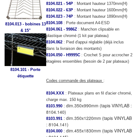
8104.021 - 54P
: Montant hauteur 1370mm(H)
8104.022 - 63P
: Montant hauteur 1600mm(H)
8104.023 - 74P
: Montant hauteur 1890mm(H)
8104.108
: Porte document A4-ESD
8104.013 - bobines 13
8104.061 - 9986Z
: Manchon clipsable en
& 15"
plastique chromé (1 kit par plateau)
8104.062
: Pied d'appui réglable (déjà inclus
dans la livraison des montants)
8104.050 - H9995C
: Crochet S pour accrocher 2
étagères ensembles (besoin de 2 par plateaux)
8104.101 - Porte
étiquette
Codes commande des plateaux
:
8104.XXX
: Plateaux plans en fil d'acier chromé,
charge max. 150 kg
: dim.350x990mm (tapis VINYLAB :
8103.990
8104.140)
: dim.350x1220mm (tapis VINYLAB
8103.991
: 8104.141)
: dim.455x1830mm (tapis VINYLAB
8104.000