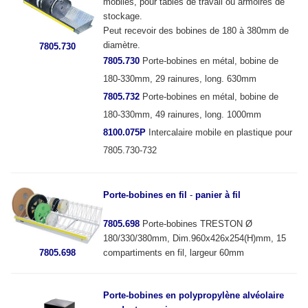
mobiles, pour tables de travail ou armoires de
stockage.
Peut recevoir des bobines de 180 à 380mm de
diamètre.
7805.730
7805.730
Porte-bobines en métal, bobine de
180-330mm, 29 rainures, long. 630mm
7805.732
Porte-bobines en métal, bobine de
180-330mm, 49 rainures, long. 1000mm
8100.075P
Intercalaire mobile en plastique pour
7805.730-732
Porte-bobines en fil
-
panier à fil
7805.698
Porte-bobines TRESTON Ø
180/330/380mm, Dim.960x426x254(H)mm, 15
compartiments en fil, largeur 60mm
7805.698
Porte-bobines en polypropylène alvéolaire