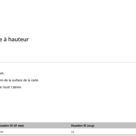
e à hauteur
pre.
 de la surface de la carte.
 l'outil 138mm.
iamètre fil (Ø mm)
Diamètre fil (awg)
.30
16