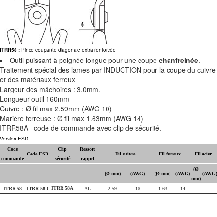
ITRR58 :
Pince coupante diagonale extra renforcée
Outil puissant à poignée longue pour une coupe
chanfreinée
.
Traitement spécial des lames par INDUCTION pour la coupe du cuivre
et des matériaux ferreux
Largeur des mâchoires : 3.0mm.
Longueur outil 160mm
Cuivre : Ø fil max 2.59mm (AWG 10)
Marière ferreuse : Ø fil max 1.63mm (AWG 14)
ITRR58A : code de commande avec clip de sécurité.
Version ESD
Code
Clip
Ressort
Code ESD
Fil cuivre
Fil ferreux
Fil acier
commande
sécurité
rappel
(Ø
(Ø mm)
(AWG)
(Ø mm)
(AWG)
(AWG)
mm)
ITRR 58A
ITRR 58
ITRR 58D
AL
2.59
10
1.63
14