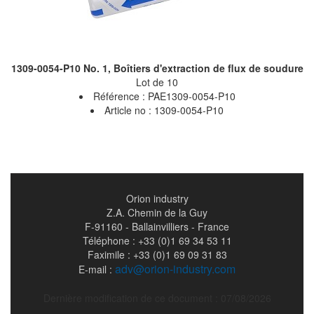
1309-0054-P10 No. 1, Boîtiers d'extraction de flux de soudure
Lot de 10
Référence : PAE1309-0054-P10
Article no : 1309-0054-P10
Orion industry
Z.A. Chemin de la Guy
F-91160 - Ballainvilliers - France
Téléphone : +33 (0)1 69 34 53 11
Faximile : +33 (0)1 69 09 31 83
adv@orion-industry.com
E-mail :
Dernière modification de ce document : 07/08/2026