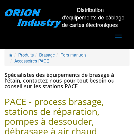
Distribution
d'équipements de câblage
de cartes électroniques
Toggle
navigati
Produits
Brasage
Fers manuels
Accessoires PACE
Spécialistes des équipements de brasage à
l'étain, contactez nous pour tout besoin ou
conseil sur les stations PACE
PACE - process brasage,
stations de réparation,
pompes à dessouder,
débrasage à air chaud