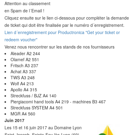
Attention au classement
en Spam de l´Email !
Cliquez ensuite sur le lien ci-dessous pour compléter la demande
de ticket qui doit être finalisée par le numéro d´enregistrement.
Lien d´enregistrement pour Productronica "Get your ticket or
redeem voucher"
Venez nous rencontrer sur les stands de nos fournisseurs
Aleader A2 244
Olamef A2 551
Fritsch A3 237
Achat A3 337
TWS A3 248
Wolf A4 213
Apollo A4 315
Streckfuss / BJZ A4 140
Piergiacomi hand tools A4 219 - machines B3 467
Streckfuss SYSTEM A4 501
MGR A4 560
Juin 2017
Les 15 et 16 juin 2017 au Domaine Lyon
Saint-Joseph, Sainte-Foy-lès-Lyon (69)