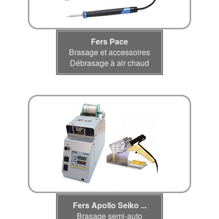
Fers Pace
Brasage et accessoires
Débrasage à air chaud
Fers Apollo Seiko ...
Brasage semi-auto