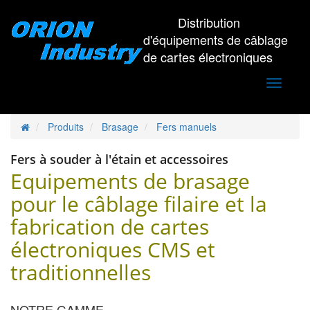
Distribution
d'équipements de câblage
de cartes électroniques
Toggle
navigati
Produits
Brasage
Fers manuels
Fers à souder à l'étain et accessoires
Equipements de brasage
pour le câblage filaire et la
fabrication de cartes
électroniques CMS et
traditionnelles
NOTRE GAMME