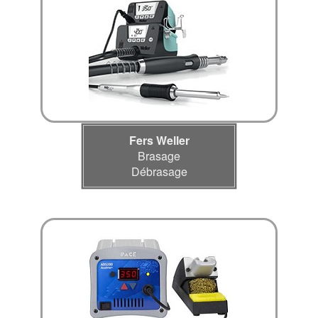
Fers Weller
Brasage
Débrasage