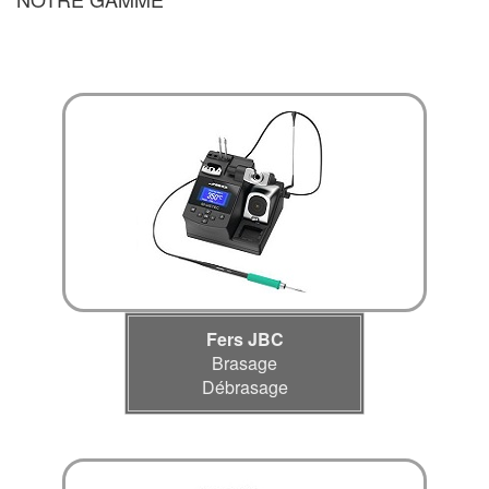
Fers JBC
Brasage
Débrasage