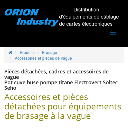
Distribution
d'équipements de câblage
de cartes électroniques
Toggle
navigati
Produits
Brasage
Accessoires et pièces de vague
Pièces détachées, cadres et accessoires de
vague
Pot cuve buse pompe titane Electrovert Soltec
Seho
Accessoires et pièces
détachées pour équipements
de brasage à la vague